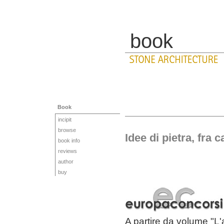
book
Book
incipit
browse
Idee di pietra, fra 
book info
reviews
author
buy
A partire da volume "L'a