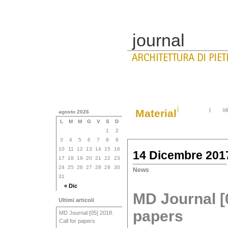
journal
|
MD Journal
Material
agosto 2026
L
M
M
G
V
S
D
1
2
3
4
5
6
7
8
9
10
11
12
13
14
15
16
14 Dicembre 201
17
18
19
20
21
22
23
24
25
26
27
28
29
30
News
31
« Dic
MD Journal [0
Ultimi articoli
papers
MD Journal [05] 2018.
Call for papers