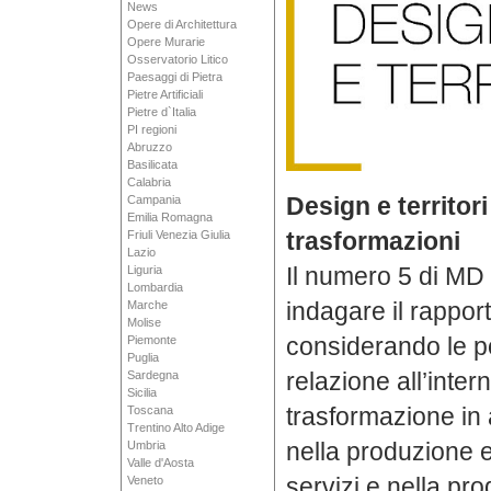
News
Opere di Architettura
Opere Murarie
Osservatorio Litico
Paesaggi di Pietra
Pietre Artificiali
Pietre d`Italia
PI regioni
Abruzzo
Basilicata
Calabria
Design e territor
Campania
Emilia Romagna
trasformazioni
Friuli Venezia Giulia
Lazio
Il numero 5 di MD 
Liguria
Lombardia
indagare il rapport
Marche
Molise
considerando le po
Piemonte
Puglia
relazione all’inter
Sardegna
Sicilia
trasformazione in 
Toscana
Trentino Alto Adige
nella produzione 
Umbria
Valle d'Aosta
servizi e nella pr
Veneto