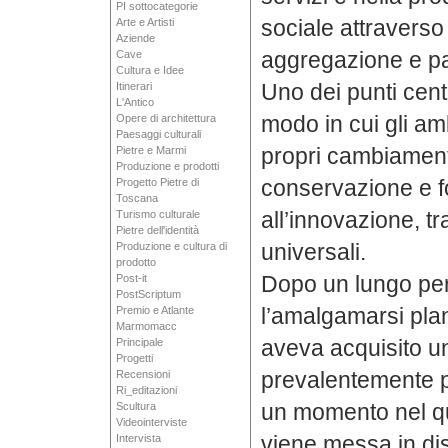
PI sottocategorie
sociale attraverso
Arte e Artisti
Aziende
aggregazione e pa
Cave
Cultura e Idee
Uno dei punti centra
Itinerari
L'Antico
modo in cui gli amb
Opere di architettura
Paesaggi culturali
propri cambiamenti
Pietre e Marmi
Produzione e prodotti
conservazione e f
Progetto Pietre di
Toscana
all’innovazione, tra
Turismo culturale
Pietre dell'identità
universali.
Produzione e cultura di
prodotto
Dopo un lungo per
Post-it
PostScriptum
l’amalgamarsi plan
Premio e Atlante
Marmomacc
aveva acquisito u
Principale
Progetti
prevalentemente p
Recensioni
Ri_editazioni
un momento nel q
Scultura
Videointerviste
viene messa in di
Intervista