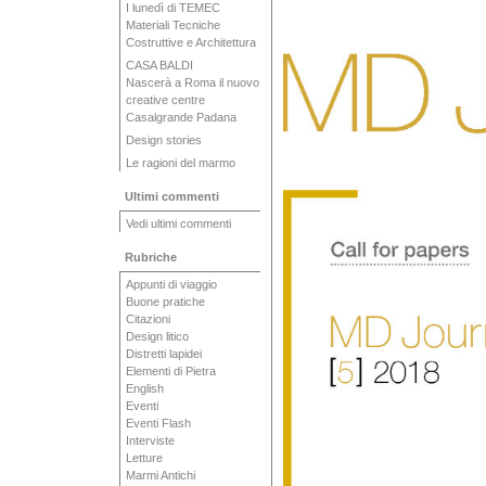
I lunedì di TEMEC
Materiali Tecniche
Costruttive e Architettura
CASA BALDI
Nascerà a Roma il nuovo
creative centre
Casalgrande Padana
Design stories
Le ragioni del marmo
Ultimi commenti
Vedi ultimi commenti
Rubriche
Appunti di viaggio
Buone pratiche
Citazioni
Design litico
Distretti lapidei
Elementi di Pietra
English
Eventi
Eventi Flash
Interviste
Letture
Marmi Antichi